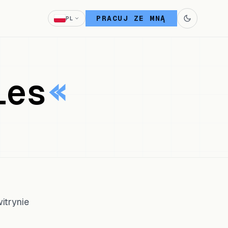
PRACUJ ZE MNĄ
PL
ies
itrynie